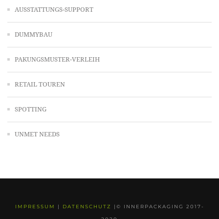
AUSSTATTUNGS-SUPPORT
DUMMYBAU
PAKUNGSMUSTER-VERLEIH
RETAIL TOUREN
SPOTTING
UNMET NEEDS
IMPRESSUM
|
DATENSCHUTZ
|© INNERPACKAGING 2017-